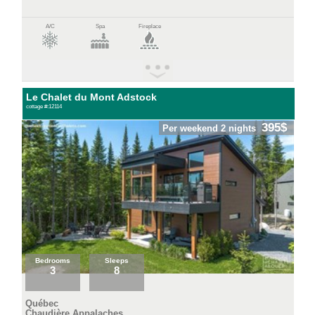
A/C
Spa
Fireplace
Le Chalet du Mont Adstock
cottage #:12114
395$
Per weekend 2 nights
Bedrooms
Sleeps
3
8
Québec
Chaudière Appalaches