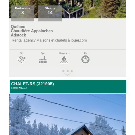
Bedrooms
Sleeps
3
14
Québec
Chaudière Appalaches
Adstock
Rental agency
Maisons et chalets à louer.com
Ski
Spa
Fireplace
Pet
CHALET-RS (321905)
cottage #:13113