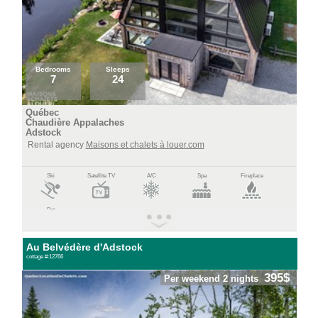
Bedrooms
Sleeps
7
24
Québec
Chaudière Appalaches
Adstock
Rental agency
Maisons et chalets à louer.com
Ski
Satellite TV
A/C
Spa
Fireplace
Pet
Au Belvédère d'Adstock
cottage #:12766
395$
Per weekend 2 nights