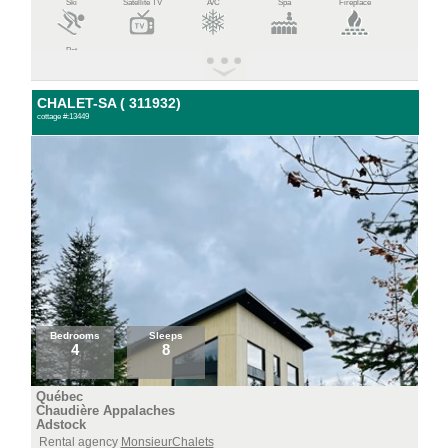
Ski
Satellite TV
A/C
Spa
Fireplace
Pet
CHALET-SA ( 311932)
cottage #:13449
Bedrooms
Sleeps
4
8
Québec
Chaudière Appalaches
Adstock
Rental agency
MonsieurChalets