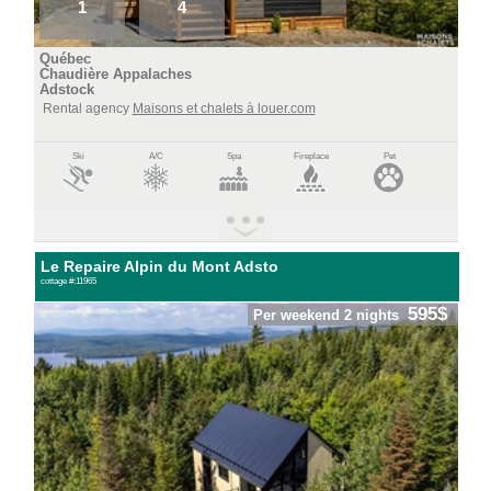
1
4
Québec
Chaudière Appalaches
Adstock
Rental agency
Maisons et chalets à louer.com
Ski
A/C
Spa
Fireplace
Pet
Le Repaire Alpin du Mont Adsto
cottage #:11965
595$
Per weekend 2 nights