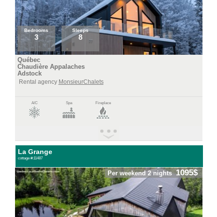
Bedrooms
Sleeps
3
8
Québec
Chaudière Appalaches
Adstock
Rental agency
MonsieurChalets
A/C
Spa
Fireplace
La Grange
cottage #:11487
1095$
Per weekend 2 nights