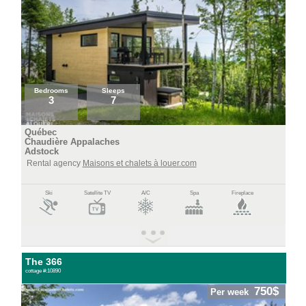
Bedrooms
Sleeps
3
7
Québec
Chaudière Appalaches
Adstock
Rental agency
Maisons et chalets à louer.com
Ski
Satellite TV
A/C
Spa
Fireplace
The 366
cottage #:10890
750$
Per week