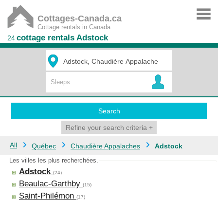
Cottages-Canada.ca
Cottage rentals in Canada
cottage rentals Adstock
24
Search
Refine your search criteria
+
All
Québec
Chaudière Appalaches
Adstock
Les villes les plus recherchées.
Adstock
(24)
Beaulac-Garthby
(15)
Saint-Philémon
(17)