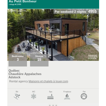
Au Petit Bonheur
cottage #:12466
495$
Per weekend 2 nights
Bedrooms
Sleeps
3
15
Québec
Chaudière Appalaches
Adstock
Rental agency
Maisons et chalets à louer.com
Ski
A/C
Spa
Fireplace
Pet