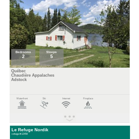
Bedrooms
Sleeps
2
5
Québec
Chaudière Appalaches
Adstock
Waterfront
Ski
Internet
Fireplace
Le Refuge Nordik
cottage #:12458