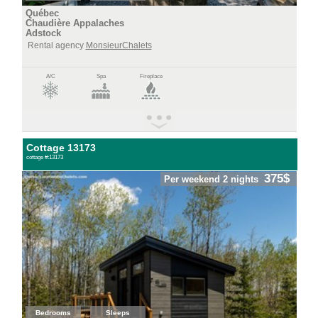
Québec
Chaudière Appalaches
Adstock
Rental agency
MonsieurChalets
A/C
Spa
Fireplace
Cottage 13173
cottage #:13173
375$
Per weekend 2 nights
Bedrooms
Sleeps