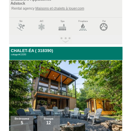
Adstock
Rental agency
Maisons et chalets à louer.com
Ski
A/C
Spa
Fireplace
Pet
CHALET-ÉA ( 318390)
cottage #:13193
Bedrooms
Sleeps
5
12