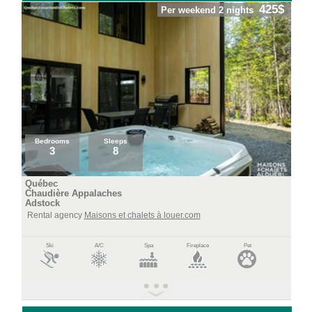
425$
Per weekend 2 nights
Bedrooms
Sleeps
3
8
Québec
Chaudière Appalaches
Adstock
Rental agency
Maisons et chalets à louer.com
Ski
A/C
Spa
Fireplace
Pet