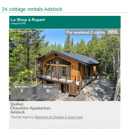
24 cottage rentals Adstock
La Shop à Rupert
cottage #:12666
395$
Per weekend 2 nights
Bedrooms
Sleeps
3
8
Québec
Chaudière Appalaches
Adstock
Rental agency
Maisons et chalets à louer.com