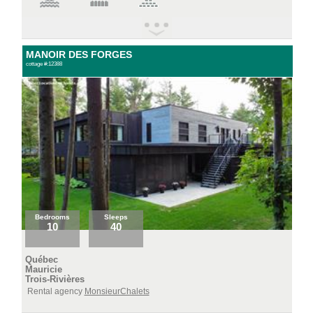
MANOIR DES FORGES
cottage #:12388
Bedrooms
Sleeps
10
40
Québec
Mauricie
Trois-Rivières
Rental agency
MonsieurChalets