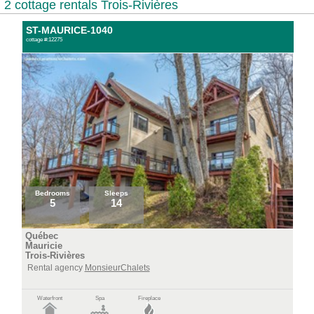
2 cottage rentals Trois-Rivières
ST-MAURICE-1040
cottage #:12275
Bedrooms
Sleeps
5
14
Québec
Mauricie
Trois-Rivières
Rental agency
MonsieurChalets
Waterfront
Spa
Fireplace