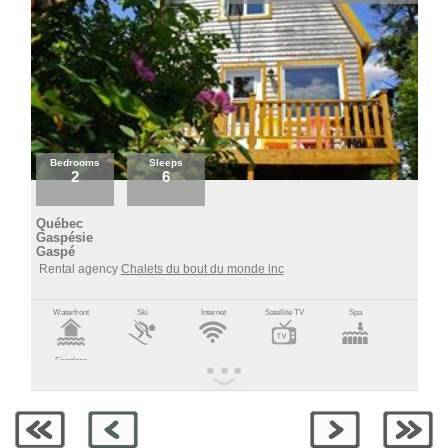
Bedrooms
Sleeps
2
6
Québec
Gaspésie
Gaspé
Rental agency
Chalets du bout du monde inc
Waterfront
Ski
Internet
Satellite TV
Spa
Fireplace