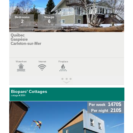
Bedrooms
Sleeps
2
6
Québec
Gaspésie
Carleton-sur-Mer
Waterfront
Internet
Fireplace
Bioparc' Cottages
cottage #:3064
1470$
Per week
210$
Per night