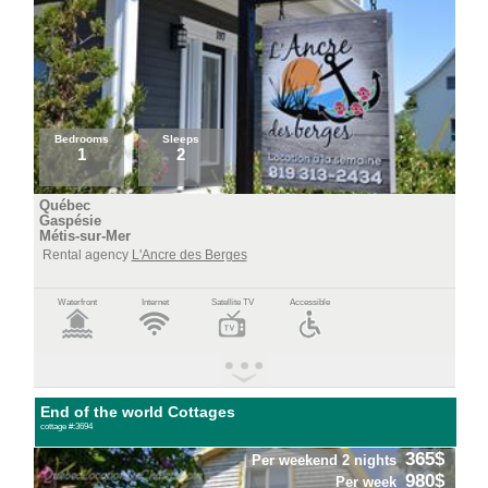
Bedrooms
Sleeps
1
2
Québec
Gaspésie
Métis-sur-Mer
Rental agency
L'Ancre des Berges
Waterfront
Internet
Satellite TV
Accessible
End of the world Cottages
cottage #:3694
365$
Per weekend 2 nights
980$
Per week