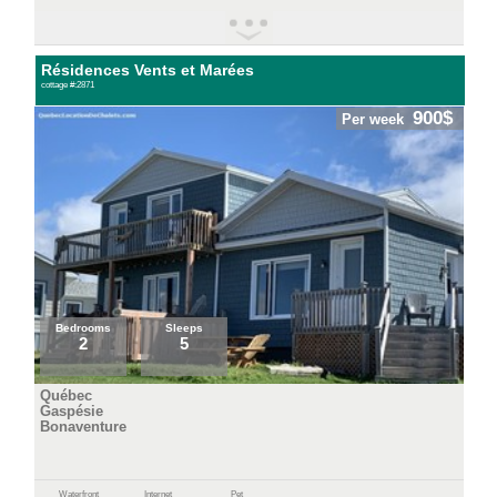
Résidences Vents et Marées
cottage #:2871
900$
Per week
Bedrooms
Sleeps
2
5
Québec
Gaspésie
Bonaventure
Waterfront
Internet
Pet