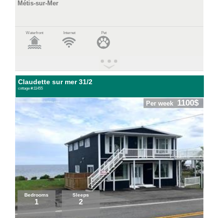
Métis-sur-Mer
Waterfront
Internet
Pet
Claudette sur mer 31/2
cottage #:11455
1100$
Per week
Bedrooms
Sleeps
1
2