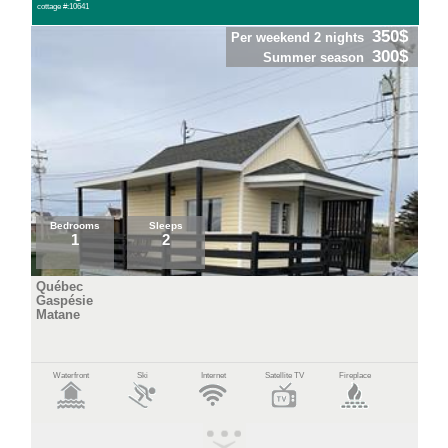
cottage #:10641
350$
Per weekend 2 nights
300$
Summer season
Bedrooms
Sleeps
1
2
Québec
Gaspésie
Matane
Waterfront
Ski
Internet
Satellite TV
Fireplace