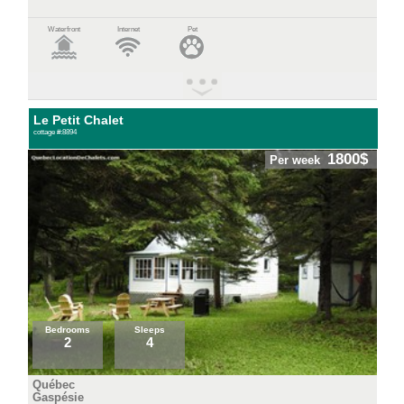
Waterfront
Internet
Pet
Le Petit Chalet
cottage #:8894
1800$
Per week
Bedrooms
Sleeps
2
4
Québec
Gaspésie