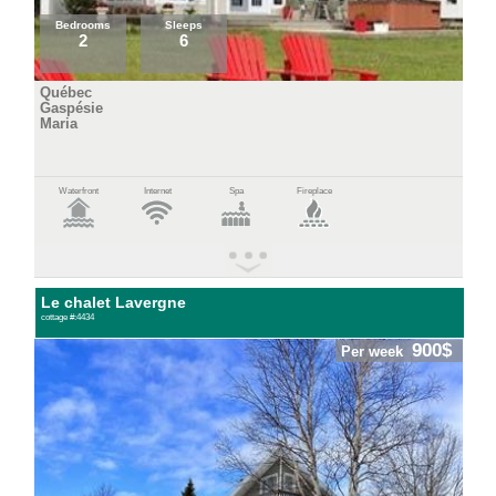
Bedrooms
Sleeps
2
6
Québec
Gaspésie
Maria
Waterfront
Internet
Spa
Fireplace
Le chalet Lavergne
cottage #:4434
900$
Per week