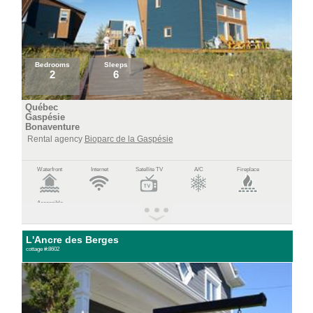
Bedrooms
Sleeps
2
6
Québec
Gaspésie
Bonaventure
Rental agency
Bioparc de la Gaspésie
Waterfront
Internet
Satellite TV
A/C
Fireplace
Accessible
L'Ancre des Berges
cottage #:8602