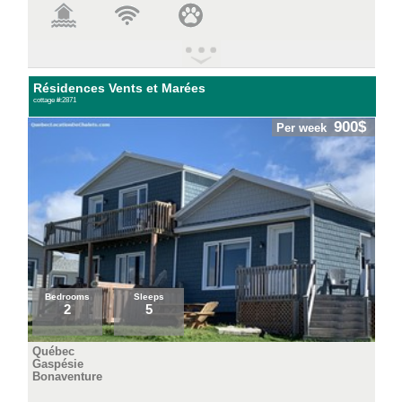
Résidences Vents et Marées
cottage #:2871
900$
Per week
Bedrooms
Sleeps
2
5
Québec
Gaspésie
Bonaventure