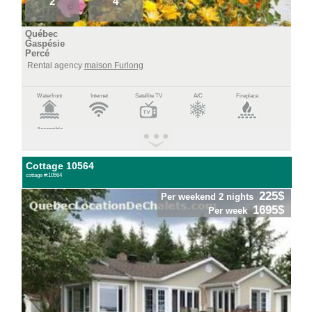
2
4
Québec
Gaspésie
Percé
Rental agency
maison Furlong
Waterfront
Internet
Satellite TV
A/C
Fireplace
Accessible
Cottage 10564
cottage #:10564
225$
Per weekend 2 nights
1695$
Per week