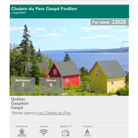
Chalets du Parc Gaspé Forillon
cottage #:8027
1302$
Per week
Bedrooms
Sleeps
2
6
Québec
Gaspésie
Gaspé
Rental agency
Les Chalets du Parc
Waterfront
Internet
Satellite TV
Fireplace