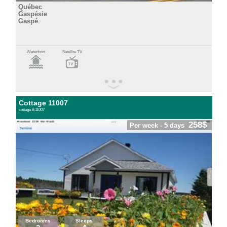
Québec
Gaspésie
Gaspé
Waterfront
Satellite TV
Cottage 11007
cottage #:11007
258$
Per week - 5 days
Bedrooms
Sleeps