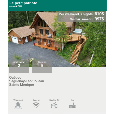
Le petit patriote
cottage #:7009
610$
Per weekend 3 nights
997$
Winter season
Bedrooms
Sleeps
2
5
Québec
Saguenay-Lac-St-Jean
Sainte-Monique
Waterfront
Internet
Satellite TV
Spa