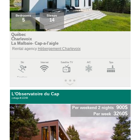
Bedrooms
Sleeps
5
14
Québec
Charlevoix
La Malbaie- Cap-a-l'aigle
Rental agency
Hébergement Charlevoix
Ski
Internet
Satellite TV
A/C
Spa
Fireplace
L'Observatoire du Cap
cottage #:12248
900$
Per weekend 2 nights
3260$
Per week