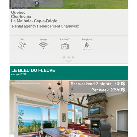
Québec
Charlevoix
La Malbaie- Cap-a-l'aigle
Rental agency
Hébergement Charlevoix
Ski
Internet
Satellite TV
Fireplace
LE BLEU DU FLEUVE
cottage #:7289
700$
Per weekend 2 nights
2350$
Per week