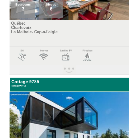
Bedrooms
Sleeps
3
6
Québec
Charlevoix
La Malbaie- Cap-a-l'aigle
Ski
Internet
Satellite TV
Fireplace
Cottage 9785
cottage #:9785