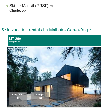
Ski Le Massif (PRSF)
(79)
Charlevoix
5 ski vacation rentals La Malbaie- Cap-a-l'aigle
LIT-290
cottage #:11051
Bedrooms
Sleeps
0
14