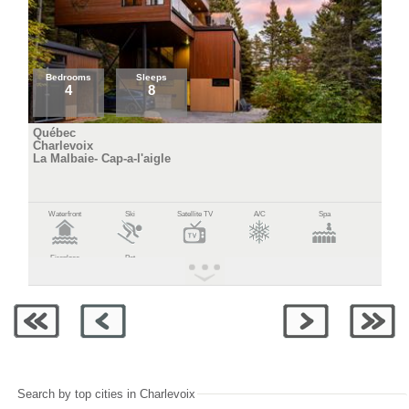
Bedrooms
Sleeps
4
8
Québec
Charlevoix
La Malbaie- Cap-a-l'aigle
Waterfront
Ski
Satellite TV
A/C
Spa
Fireplace
Pet
Search by top cities in Charlevoix