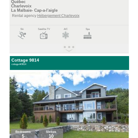
Québec
Charlevoix
La Malbaie- Cap-a-l'aigle
Rental agency
Hébergement Charlevoix
Ski
Satellite TV
A/C
Spa
Cottage 9814
cottage #:9814
Bedrooms
Sleeps
5
10