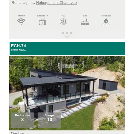
Rental agency
Hébergement Charlevoix
Internet
Satellite TV
A/C
Spa
Fireplace
ECH-74
cottage #:11632
Bedrooms
Sleeps
3
10
Québec