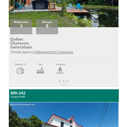
Bedrooms
Sleeps
3
8
Québec
Charlevoix
Saint-Urbain
Rental agency
Hébergement Charlevoix
Satellite TV
Spa
Fireplace
BRI-242
cottage #:11086