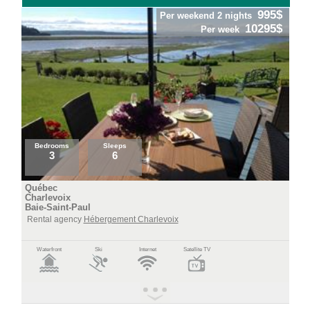
995$
Per weekend 2 nights
10295$
Per week
Bedrooms
Sleeps
3
6
Québec
Charlevoix
Baie-Saint-Paul
Rental agency
Hébergement Charlevoix
Waterfront
Ski
Internet
Satellite TV