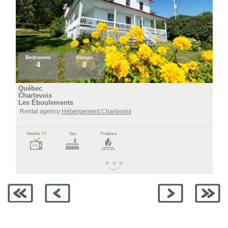
Bedrooms
Sleeps
4
8
Québec
Charlevoix
Les Éboulements
Rental agency
Hébergement Charlevoix
Satellite TV
Spa
Fireplace