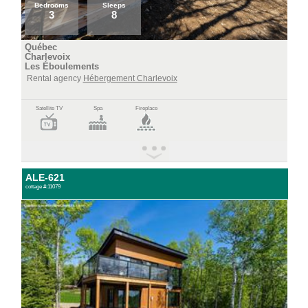
Bedrooms
Sleeps
3
8
Québec
Charlevoix
Les Éboulements
Rental agency
Hébergement Charlevoix
Satellite TV
Spa
Fireplace
ALE-621
cottage #:11079