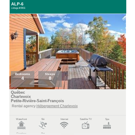
ALP-6
cottage #:9811
Bedrooms
Sleeps
4
8
Québec
Charlevoix
Petite-Rivière-Saint-François
Rental agency
Hébergement Charlevoix
Waterfront
Ski
Internet
Satellite TV
Spa
Fireplace
Pet