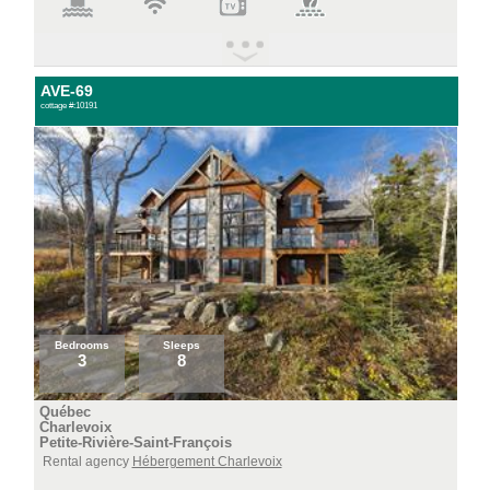
AVE-69
cottage #:10191
Bedrooms
Sleeps
3
8
Québec
Charlevoix
Petite-Rivière-Saint-François
Rental agency
Hébergement Charlevoix