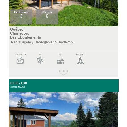
Bedrooms
Sleeps
3
6
Québec
Charlevoix
Les Éboulements
Rental agency
Hébergement Charlevoix
Satellite TV
A/C
Spa
Fireplace
COE-130
cottage #:11085