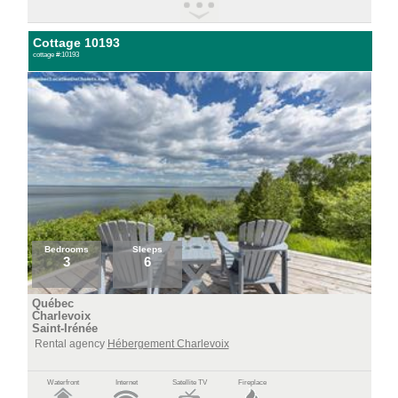
Cottage 10193
cottage #:10193
Bedrooms
Sleeps
3
6
Québec
Charlevoix
Saint-Irénée
Rental agency
Hébergement Charlevoix
Waterfront
Internet
Satellite TV
Fireplace