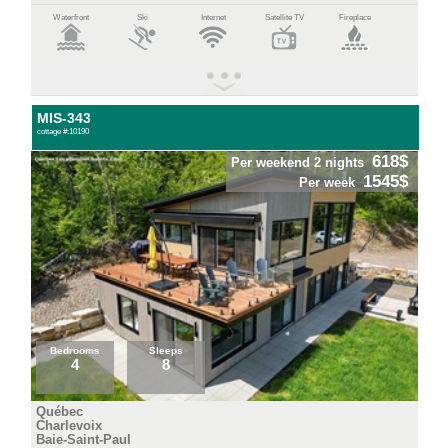
Waterfront
Ski
Internet
Satellite TV
Fireplace
MIS-343
cottage #:10190
618$
Per weekend 2 nights
1545$
Per week
Bedrooms
Sleeps
4
8
Québec
Charlevoix
Baie-Saint-Paul