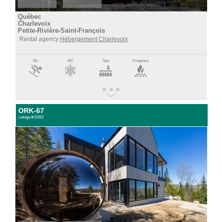
Québec
Charlevoix
Petite-Rivière-Saint-François
Rental agency
Hébergement Charlevoix
Ski
A/C
Spa
Fireplace
ORK-67
cottage #:11061