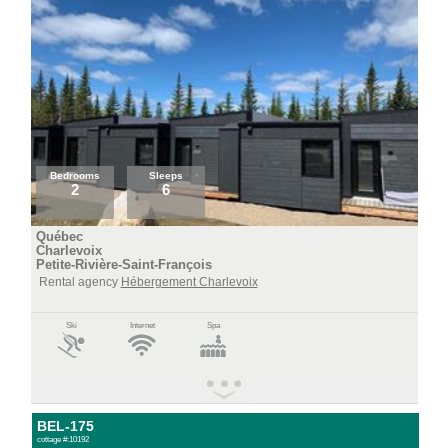
Bedrooms
Sleeps
2
6
Québec
Charlevoix
Petite-Rivière-Saint-François
Rental agency
Hébergement Charlevoix
Ski
Internet
Spa
BEL-175
cottage #:10192