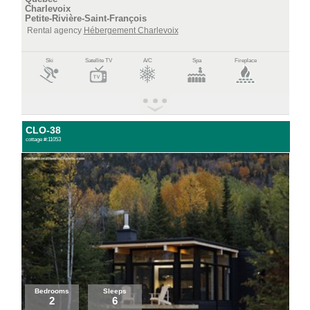
Charlevoix
Petite-Rivière-Saint-François
Rental agency
Hébergement Charlevoix
Ski
Satellite TV
A/C
Spa
Fireplace
CLO-38
cottage #:11053
Bedrooms
Sleeps
2
6