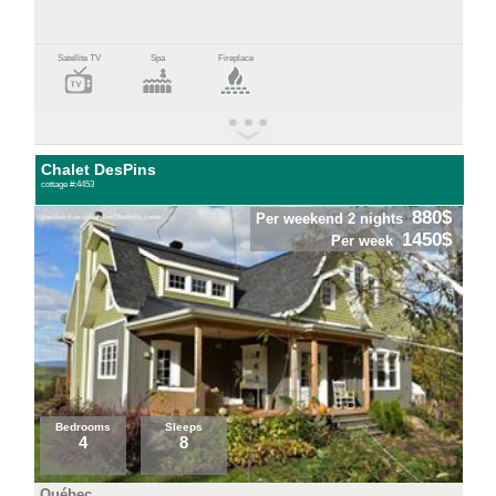
Satellite TV
Spa
Fireplace
Chalet DesPins
cottage #:4453
880$
Per weekend 2 nights
1450$
Per week
Bedrooms
Sleeps
4
8
Québec