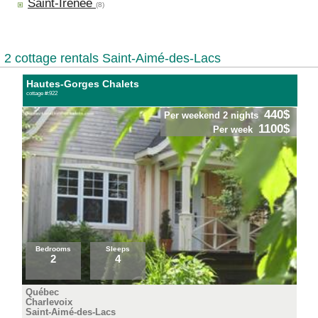
Saint-Irénée
(8)
2 cottage rentals Saint-Aimé-des-Lacs
Hautes-Gorges Chalets
cottage #:922
440$
Per weekend 2 nights
1100$
Per week
Bedrooms
Sleeps
2
4
Québec
Charlevoix
Saint-Aimé-des-Lacs