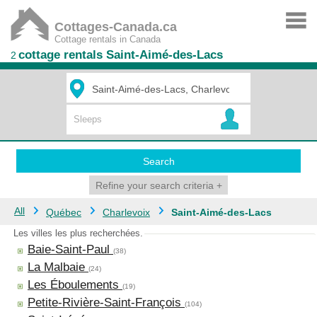
Cottages-Canada.ca
Cottage rentals in Canada
cottage rentals Saint-Aimé-des-Lacs
2
Search
Refine your search criteria
+
All
Québec
Charlevoix
Saint-Aimé-des-Lacs
Les villes les plus recherchées.
Baie-Saint-Paul
(38)
La Malbaie
(24)
Les Éboulements
(19)
Petite-Rivière-Saint-François
(104)