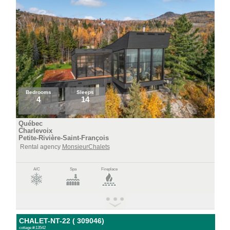
Bedrooms
Sleeps
4
14
Québec
Charlevoix
Petite-Rivière-Saint-François
Rental agency
MonsieurChalets
A/C
Spa
Fireplace
CHALET-NT-22 ( 309046)
cottage #:13542