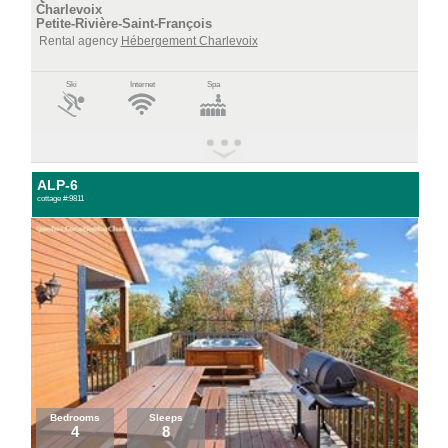
Charlevoix
Petite-Rivière-Saint-François
Rental agency
Hébergement Charlevoix
Ski
Internet
Spa
ALP-6
cottage #:9811
Bedrooms
Sleeps
4
8