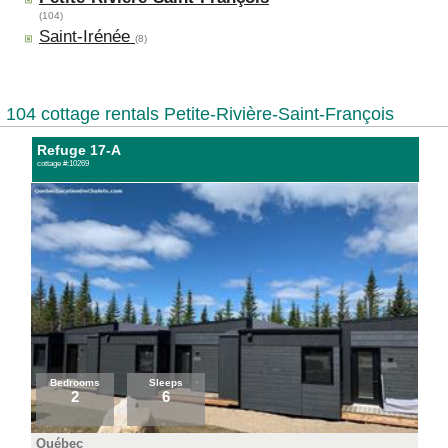
(104)
Saint-Irénée
(8)
104 cottage rentals Petite-Rivière-Saint-François
Refuge 17-A
cottage #:10269
Bedrooms
Sleeps
2
6
Québec