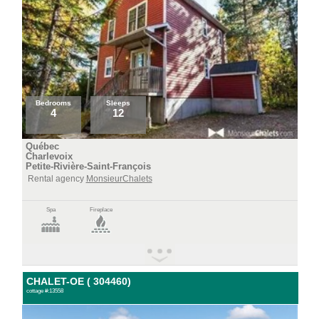
Bedrooms
Sleeps
4
12
Québec
Charlevoix
Petite-Rivière-Saint-François
Rental agency
MonsieurChalets
Spa
Fireplace
CHALET-OE ( 304460)
cottage #:13558