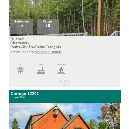
Bedrooms
Sleeps
5
10
Québec
Charlevoix
Petite-Rivière-Saint-François
Rental agency
MonsieurChalets
A/C
Spa
Fireplace
Cottage 12201
cottage #:12201