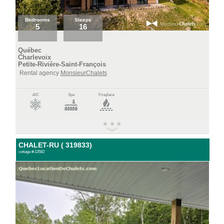
Bedrooms
Sleeps
5
16
Québec
Charlevoix
Petite-Rivière-Saint-François
Rental agency
MonsieurChalets
A/C
Spa
Fireplace
CHALET-RU ( 319833)
cottage #:13582