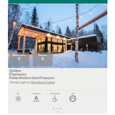
Bedrooms
Sleeps
0
6
Québec
Charlevoix
Petite-Rivière-Saint-François
Rental agency
MonsieurChalets
A/C
Fireplace
Accessible
Pet