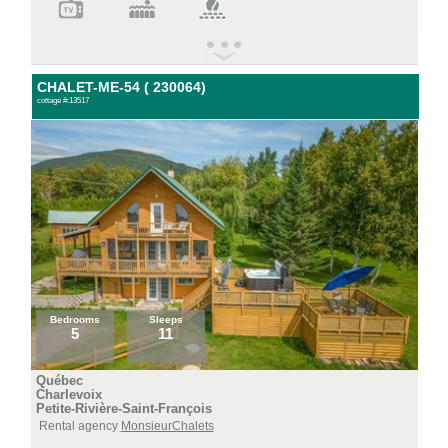
CHALET-ME-54 ( 230064)
cottage #:13517
Bedrooms
Sleeps
5
11
Québec
Charlevoix
Petite-Rivière-Saint-François
Rental agency
MonsieurChalets