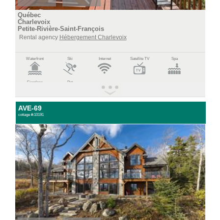
Québec
Charlevoix
Petite-Rivière-Saint-François
Rental agency
Hébergement Charlevoix
Waterfront
Ski
Internet
Satellite TV
Spa
Fireplace
Pet
AVE-69
cottage #:10191