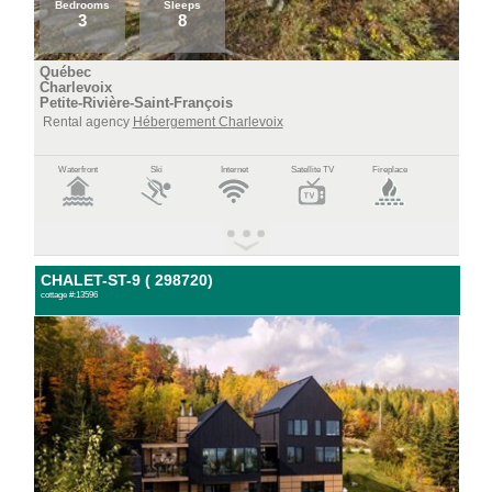
Bedrooms
Sleeps
3
8
Québec
Charlevoix
Petite-Rivière-Saint-François
Rental agency
Hébergement Charlevoix
Waterfront
Ski
Internet
Satellite TV
Fireplace
CHALET-ST-9 ( 298720)
cottage #:13596