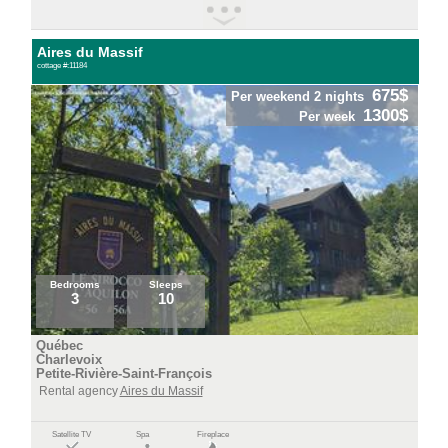
Aires du Massif
cottage #:11184
675$
Per weekend 2 nights
1300$
Per week
Bedrooms
Sleeps
3
10
Québec
Charlevoix
Petite-Rivière-Saint-François
Rental agency
Aires du Massif
Satellite TV
Spa
Fireplace