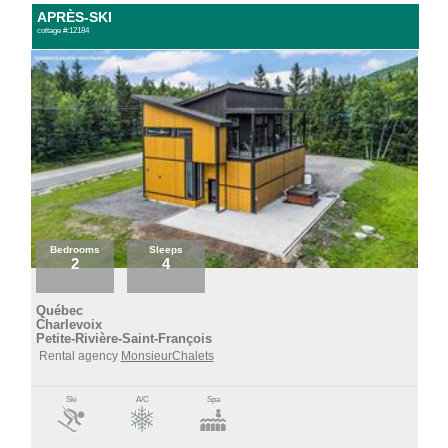
APRÈS-SKI
cottage #:12184
Bedrooms
Sleeps
2
4
Québec
Charlevoix
Petite-Rivière-Saint-François
Rental agency
MonsieurChalets
Ski
A/C
Spa