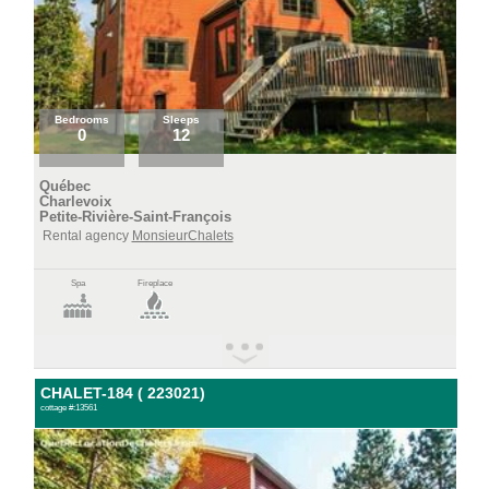
Bedrooms
Sleeps
0
12
Québec
Charlevoix
Petite-Rivière-Saint-François
Rental agency
MonsieurChalets
Spa
Fireplace
CHALET-184 ( 223021)
cottage #:13561