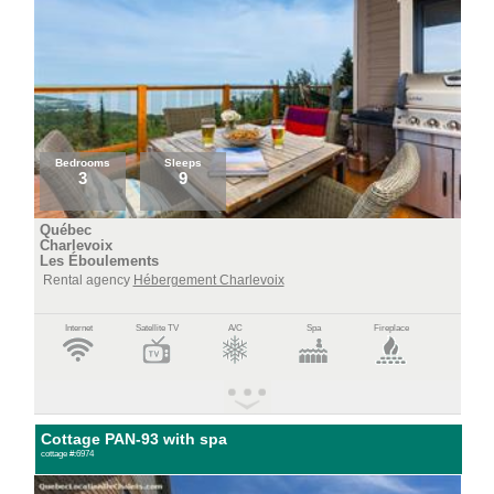
Bedrooms
Sleeps
3
9
Québec
Charlevoix
Les Éboulements
Rental agency
Hébergement Charlevoix
Internet
Satellite TV
A/C
Spa
Fireplace
Cottage PAN-93 with spa
cottage #:6974