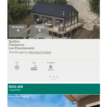
Bedrooms
Sleeps
4
8
Québec
Charlevoix
Les Éboulements
Rental agency
MonsieurChalets
A/C
Spa
Fireplace
ROS-409
cottage #:6981