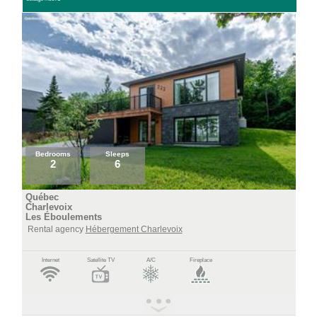
Bedrooms
Sleeps
2
6
Québec
Charlevoix
Les Éboulements
Rental agency
Hébergement Charlevoix
Internet
Satellite TV
A/C
Fireplace