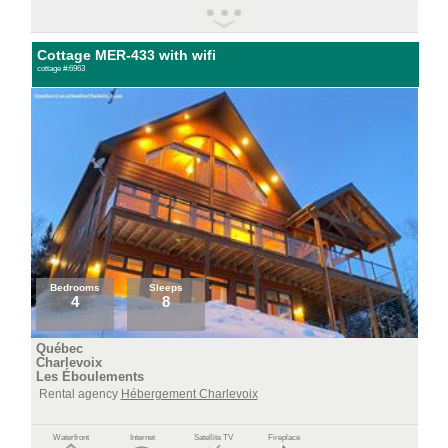
Cottage MER-433 with wifi
cottage #:6963
Bedrooms
Sleeps
4
8
Québec
Charlevoix
Les Éboulements
Rental agency
Hébergement Charlevoix
Waterfront
Internet
Satellite TV
Fireplace