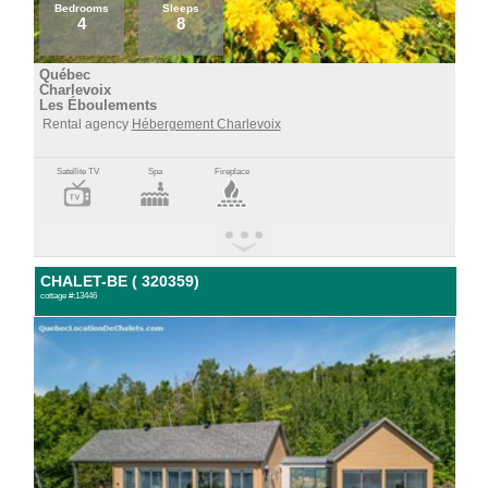
Bedrooms
Sleeps
4
8
Québec
Charlevoix
Les Éboulements
Rental agency
Hébergement Charlevoix
Satellite TV
Spa
Fireplace
CHALET-BE ( 320359)
cottage #:13446