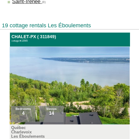
Saint-Irénée
(8)
19 cottage rentals Les Éboulements
CHALET-PX ( 311849)
cottage #:13565
Bedrooms
Sleeps
4
14
Québec
Charlevoix
Les Éboulements