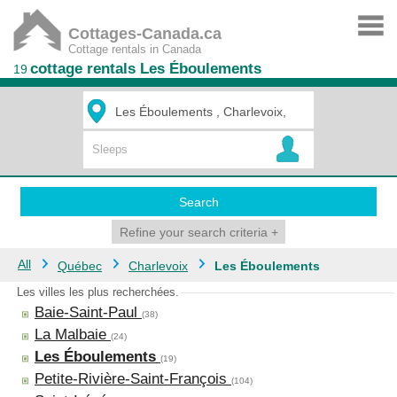
Cottages-Canada.ca
Cottage rentals in Canada
cottage rentals Les Éboulements
19
Search
Refine your search criteria
+
All
Québec
Charlevoix
Les Éboulements
Les villes les plus recherchées.
Baie-Saint-Paul
(38)
La Malbaie
(24)
Les Éboulements
(19)
Petite-Rivière-Saint-François
(104)