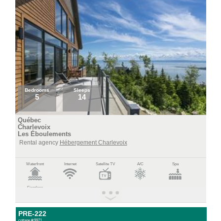
Bedrooms
Sleeps
5
14
Québec
Charlevoix
Les Éboulements
Rental agency
Hébergement Charlevoix
Waterfront
Internet
Satellite TV
A/C
Spa
Fireplace
PRE-222
cottage #:9971