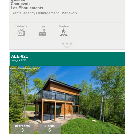
Charlevoix
Les Éboulements
Rental agency
Hébergement Charlevoix
Satellite TV
Spa
Fireplace
ALE-621
cottage #:11079
Bedrooms
Sleeps
3
6