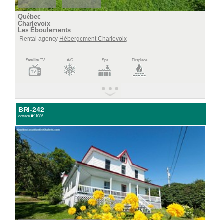
Québec
Charlevoix
Les Éboulements
Rental agency
Hébergement Charlevoix
Satellite TV
A/C
Spa
Fireplace
BRI-242
cottage #:11086