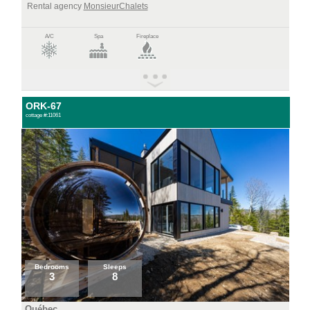
Rental agency
MonsieurChalets
A/C
Spa
Fireplace
ORK-67
cottage #:11061
Bedrooms
Sleeps
3
8
Québec