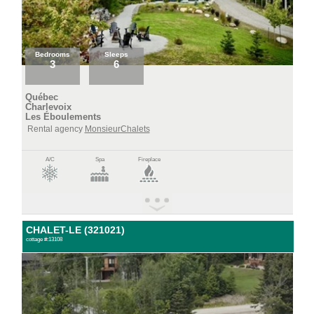
Bedrooms
Sleeps
3
6
Québec
Charlevoix
Les Éboulements
Rental agency
MonsieurChalets
A/C
Spa
Fireplace
CHALET-LE (321021)
cottage #:13108