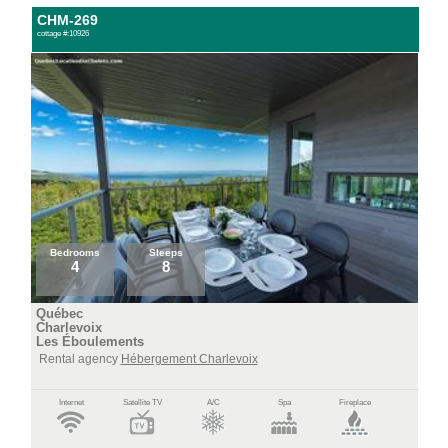
CHM-269
cottage #:10926
Bedrooms
Sleeps
4
8
Québec
Charlevoix
Les Éboulements
Rental agency
Hébergement Charlevoix
Internet
Satellite TV
A/C
Spa
Fireplace