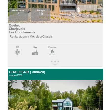
Bedrooms
Sleeps
3
10
Québec
Charlevoix
Les Éboulements
Rental agency
MonsieurChalets
A/C
Spa
Fireplace
CHALET-NR ( 309620)
cottage #:13399