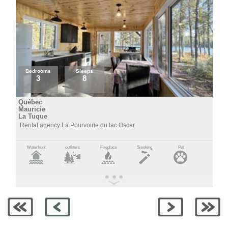
Bedrooms
Sleeps
3
8
Québec
Mauricie
La Tuque
Rental agency
La Pourvoirie du lac Oscar
Waterfront
outfitters
Fireplace
Smoking
Pet